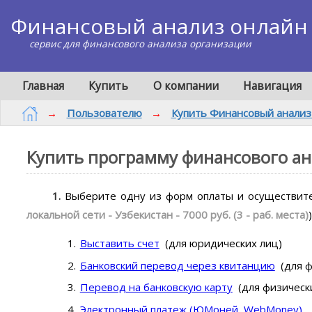
Финансовый анализ онлайн
сервис для финансового анализа организации
Главная
Купить
О компании
Навигация
→
Пользователю
→
Купить Финансовый анализ
Купить программу финансового ан
1.
Выберите одну из форм оплаты и осуществите
локальной сети - Узбекистан - 7000 руб. (3 - раб. места)
)
Выставить счет
(для юридических лиц)
Банковский перевод через квитанцию
(для ф
Перевод на банковскую карту
(для физическ
Электронный платеж (ЮМоней, WebMoney)