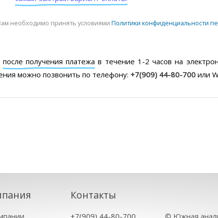
Вам необходимо принять условиями
Политики конфиденциальности п
ы
после получения платежа
в течение 1-2 часов на электро
ения можно позвонить по телефону:
+7(909) 44-80-700
или W
мпания
Контакты
мпании
+7(909) 44-80-700
©
Южная анал